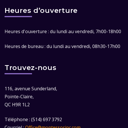
Curriculum de Socialisation Anticipée
Choses à apporter à l’école
Heures d’ouverture
Curriculum Préscolaire
ENGLISH
Activités Optionnelles
Curriculum Pré-maternelle
Heures d'ouverture : du lundi au vendredi, 7h00-18h00
Heures de bureau : du lundi au vendredi, 08h30-17h00
Trouvez-nous
116, avenue Sunderland,
Pointe-Claire,
QC H9R 1L2
Téléphone : (514) 697 3792
Courriel :
Office@montessoripc.com